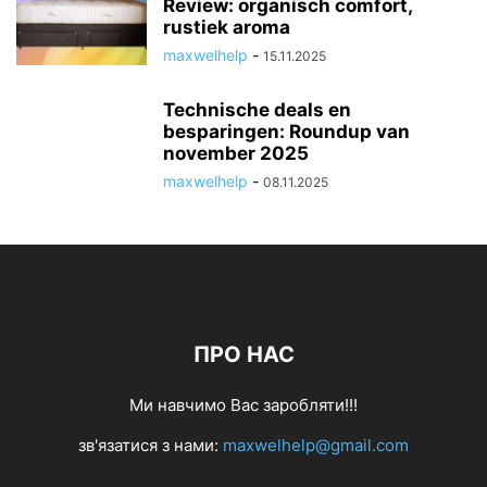
Review: organisch comfort,
rustiek aroma
maxwelhelp
-
15.11.2025
Technische deals en
besparingen: Roundup van
november 2025
maxwelhelp
-
08.11.2025
ПРО НАС
Ми навчимо Вас заробляти!!!
зв'язатися з нами:
maxwelhelp@gmail.com