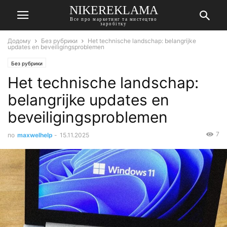
NIKEREKLAMA
Все про маркетинг та мистецтво
заробітку
Додому
Без рубрики
Het technische landschap: belangrijke
updates en beveiligingsproblemen
Без рубрики
Het technische landschap:
belangrijke updates en
beveiligingsproblemen
7
по
maxwelhelp
-
15.11.2025