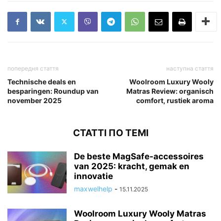
попередня стаття
наступна стаття
Technische deals en
Woolroom Luxury Wooly
besparingen: Roundup van
Matras Review: organisch
november 2025
comfort, rustiek aroma
СТАТТІ ПО ТЕМІ
De beste MagSafe-accessoires
van 2025: kracht, gemak en
innovatie
maxwelhelp
-
15.11.2025
Woolroom Luxury Wooly Matras