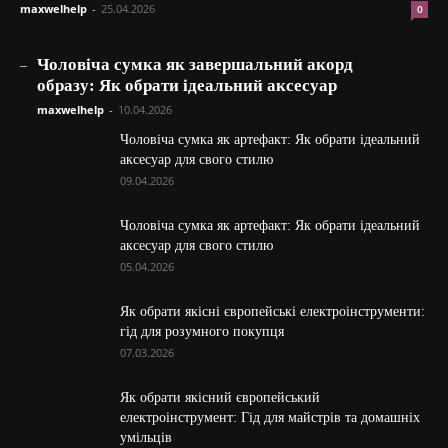
maxwelhelp
-
25.04.2026
0
_
Чоловіча сумка як завершальний акорд
образу: Як обрати ідеальний аксесуар
maxwelhelp
-
10.04.2026
Чоловіча сумка як артефакт: Як обрати ідеальний
аксесуар для свого стилю
09.04.2026
Чоловіча сумка як артефакт: Як обрати ідеальний
аксесуар для свого стилю
05.04.2026
Як обрати якісні європейські електроінструменти:
гід для розумного покупця
07.03.2026
Як обрати якісний європейський
електроінструмент: Гід для майстрів та домашніх
умільців