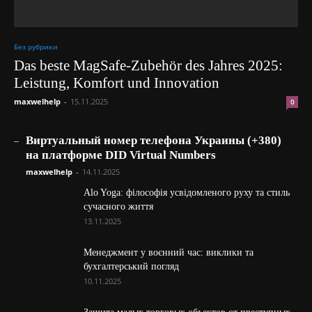
Без рубрики
Das beste MagSafe-Zubehör des Jahres 2025:
Leistung, Komfort und Innovation
maxwelhelp
-
15.11.2025
0
_
Виртуальный номер телефона Украины (+380)
на платформе DID Virtual Numbers
maxwelhelp
-
14.11.2025
Alo Yoga: філософія усвідомленого руху та стиль
сучасного життя
13.11.2025
Менеджмент у воєнний час: виклики та
бухгалтерський погляд
10.11.2025