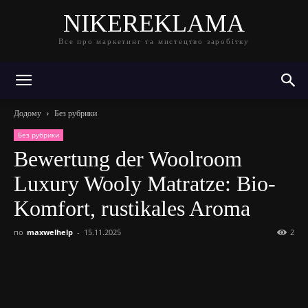
NIKEREKLAMA
Все про маркетинг та мистецтво заробітку
Додому
Без рубрики
Без рубрики
Bewertung der Woolroom
Luxury Wooly Matratze: Bio-
Komfort, rustikales Aroma
по
maxwelhelp
-
15.11.2025
2