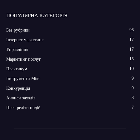
ПОПУЛЯРНА КАТЕГОРІЯ
96
Без рубрики
17
Інтернет маркетинг
17
Управління
15
Маркетинг послуг
10
Практикум
9
Інструменти Мікс
9
Конкуренція
8
Анонси заходів
7
Прес-релізи подій